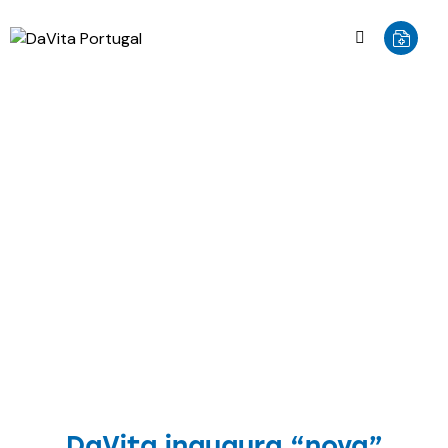
NOTÍCIAS
DaVita inaugura “nova”