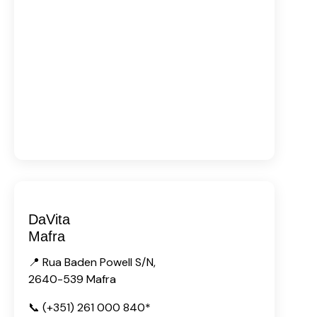
DaVita
Mafra
📍 Rua Baden Powell S/N,
2640-539 Mafra
📞 (+351) 261 000 840*