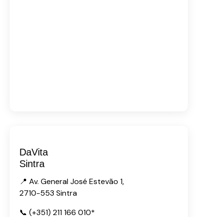
DaVita
Sintra
📍 Av. General José Estevão 1,
2710-553 Sintra
📞 (+351) 211 166 010*