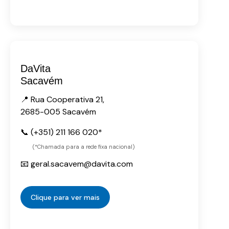
DaVita
Sacavém
📍 Rua Cooperativa 21,
2685-005 Sacavém
📞 (+351) 211 166 020*
(*Chamada para a rede fixa nacional)
📧 geral.sacavem@davita.com
Clique para ver mais