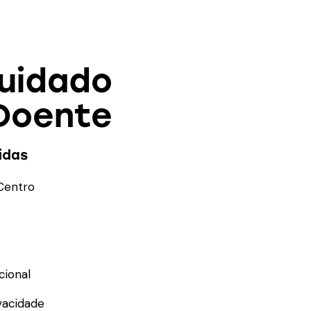
Cuidado
Doente
idas
Centro
cional
ivacidade