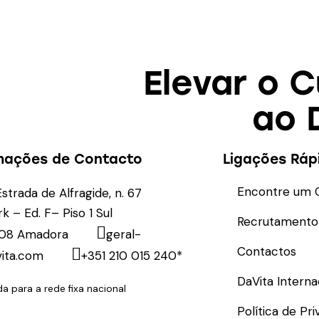
Elevar o 
ao 
mações de Contacto
Ligações Ráp
Encontre um 
Estrada de Alfragide, n. 67
rk – Ed. F– Piso 1 Sul
Recrutamento
08 Amadora
geral-
Contactos
ita.com
+351 210 015 240*
DaVita Interna
 para a rede fixa nacional
Política de Pr