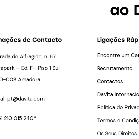
ao 
mações de Contacto
Ligações Ráp
Encontre um Ce
rada de Alfragide, n. 67
rapark – Ed. F– Piso 1 Sul
Recrutamento
10-008 Amadora
Contactos
DaVita Internacio
ral-pt@davita.com
Política de Priva
1 210 015 240*
Termos e Condiç
Os Seus Direitos