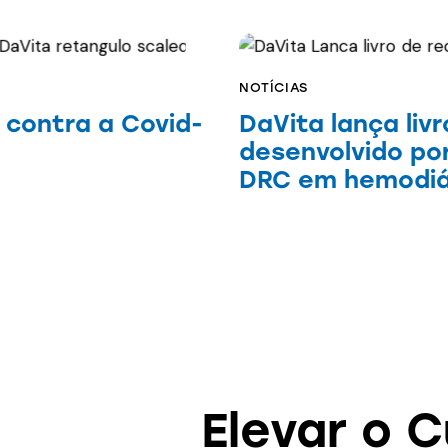
NOTÍCIAS
 contra a Covid-
DaVita lança liv
desenvolvido po
DRC em hemodiá
Elevar o 