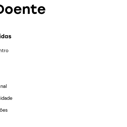
Doente
idas
ntro
nal
cidade
ões