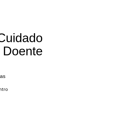
 Cuidado
 Doente
das
ntro