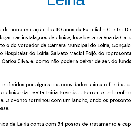
 de comemoração dos 40 anos da Eurodial – Centro De Nef
gar nas instalações da clínica, localizada na Rua da Carr
 e do vereador da Câmara Municipal de Leiria, Gonçalo 
 Hospitalar de Leiria, Salvato Maciel Feijó, do represen
, Carlos Silva, e, como não poderia deixar de ser, do fund
 proferidos por alguns dos convidados acima referidos, 
etor clínico da DaVita Leiria, Francisco Ferrer, e pelo en
ínica. O evento terminou com um lanche, onde os presen
sse.
nica de Leiria conta com 54 postos de tratamento e capa