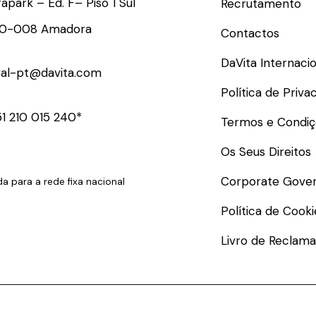
rapark – Ed. F– Piso 1 Sul
Recrutamento
10-008 Amadora
Contactos
DaVita Internacio
ral-pt@davita.com
Política de Priva
1 210 015 240*
Termos e Condiç
Os Seus Direitos
Corporate Gove
 para a rede fixa nacional
Política de Cooki
Livro de Reclam