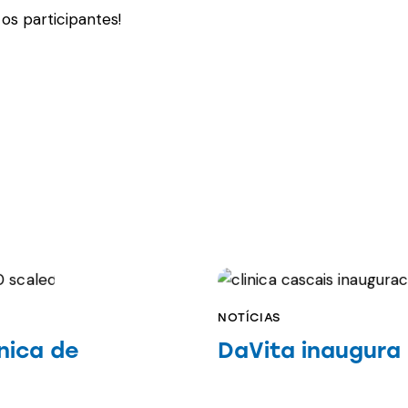
os participantes!
NOTÍCIAS
nica de
DaVita inaugura 