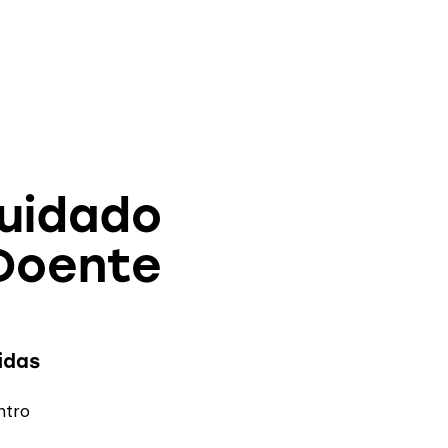
Cuidado
Doente
idas
ntro