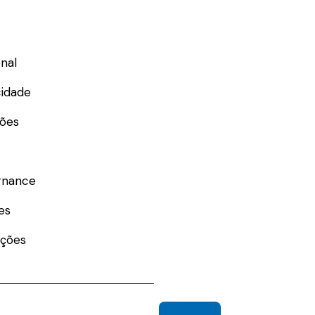
nal
cidade
ões
rnance
es
ações