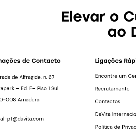
Elevar o 
ao 
mações de Contacto
Ligações Ráp
Encontre um Ce
rada de Alfragide, n. 67
rapark – Ed. F– Piso 1 Sul
Recrutamento
10-008 Amadora
Contactos
DaVita Internacio
ral-pt@davita.com
Política de Priva