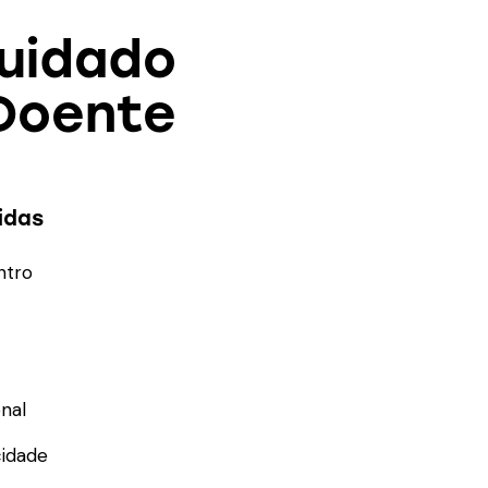
Cuidado
Doente
idas
ntro
nal
cidade