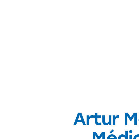
Artur 
Médic